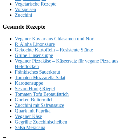
Vegetarische Rezepte
Vorspeisen
Zucchini
Gesunde Rezepte
Veganer Kaviar aus Chiasamen und Nori
R-Alpha Liponsäure
Gekochte Kartoffeln – Resistente Stärke
Grüne Linsensuppe
Veganer Pizzakäse – Käseersatz für vegane Pizza aus
Hefeflocken
Fränkisches Sauerkraut
Tomaten Mozzarella Salat
Karottensuppe
Sesam Honig Riegel
Tomaten Tofu Brotaufstrich
Gurken Buttermilch
Zucchini mit Safransauce
Quark mit Paprika
Veganer Käse
Gegrillte Zucchinischeiben
Salsa Mexicana