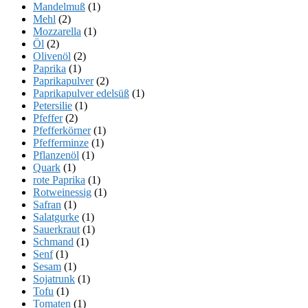
Mandelmuß
(1)
Mehl
(2)
Mozzarella
(1)
Öl
(2)
Olivenöl
(2)
Paprika
(1)
Paprikapulver
(2)
Paprikapulver edelsüß
(1)
Petersilie
(1)
Pfeffer
(2)
Pfefferkörner
(1)
Pfefferminze
(1)
Pflanzenöl
(1)
Quark
(1)
rote Paprika
(1)
Rotweinessig
(1)
Safran
(1)
Salatgurke
(1)
Sauerkraut
(1)
Schmand
(1)
Senf
(1)
Sesam
(1)
Sojatrunk
(1)
Tofu
(1)
Tomaten
(1)