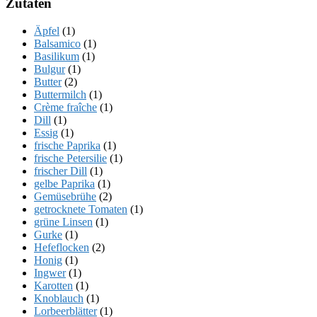
Zutaten
Äpfel
(1)
Balsamico
(1)
Basilikum
(1)
Bulgur
(1)
Butter
(2)
Buttermilch
(1)
Crème fraîche
(1)
Dill
(1)
Essig
(1)
frische Paprika
(1)
frische Petersilie
(1)
frischer Dill
(1)
gelbe Paprika
(1)
Gemüsebrühe
(2)
getrocknete Tomaten
(1)
grüne Linsen
(1)
Gurke
(1)
Hefeflocken
(2)
Honig
(1)
Ingwer
(1)
Karotten
(1)
Knoblauch
(1)
Lorbeerblätter
(1)