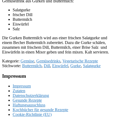
Gemüsedrink aus Gurken und Buttermilch:
Salatgurke
frischer Dill
Buttermilch
Eiswürfel
Salz
Die Gurken Buttermilch wird aus einer frischen Salatgurke und
einem Becher Buttermilch zubereitet. Dazu die Gurke schälen,
zusammen mit frischem Dill, Buttermilch, einer Brise Salz und
Eiswürfeln in einen Mixer geben und fein mixen. Kalt servieren.
Kategorie:
Gemüse
,
Gemüsedrinks
,
Vegetarische Rezepte
Stichworte:
Buttermilch
,
Dill
,
Eiswürfel
,
Gurke
,
Salatgurke
Footer
Impressum
Impressum
Zutaten
Datenschutzerklärung
Gesunde Rezepte
Haftungsausschluss
Kochbücher für gesunde Rezepte
Cookie-Richtlinie (EU)