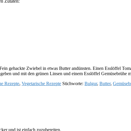
en Zutaten:
ein gehackte Zwiebel in etwas Butter andünsten. Einen Esslöffel Tom
zugeben und mit den grünen Linsen und einem Esslöffel Gemüsebrühe 
ne Rezepte
,
Vegetarische Rezepte
Stichworte:
Bulgur
,
Butter
,
Gemüseb
ker und ist einfach zuzubereiten.