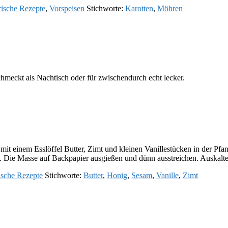
rische Rezepte
,
Vorspeisen
Stichworte:
Karotten
,
Möhren
schmeckt als Nachtisch oder für zwischendurch echt lecker.
einem Esslöffel Butter, Zimt und kleinen Vanillestücken in der Pfanne
. Die Masse auf Backpapier ausgießen und dünn ausstreichen. Auskalte
ische Rezepte
Stichworte:
Butter
,
Honig
,
Sesam
,
Vanille
,
Zimt