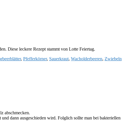
n. Diese leckere Rezept stammt von Lotte Feiertag.
rbeerblätter
,
Pfefferkörner
,
Sauerkraut
,
Wacholderbeeren
,
Zwiebeln
alz abschmecken.
und dann ausgeschieden wird. Folglich sollte man bei bakteriellen