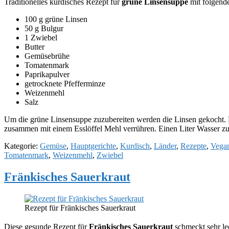
Traditionelles kurdisches Rezept für
grüne Linsensuppe
mit folgend
100 g grüne Linsen
50 g Bulgur
1 Zwiebel
Butter
Gemüsebrühe
Tomatenmark
Paprikapulver
getrocknete Pfefferminze
Weizenmehl
Salz
Um die grüne Linsensuppe zuzubereiten werden die Linsen gekocht. F
zusammen mit einem Esslöffel Mehl verrühren. Einen Liter Wasser 
Kategorie:
Gemüse
,
Hauptgerichte
,
Kurdisch
,
Länder
,
Rezepte
,
Vega
Tomatenmark
,
Weizenmehl
,
Zwiebel
Fränkisches Sauerkraut
Rezept für Fränkisches Sauerkraut
Diese gesunde Rezept für
Fränkisches Sauerkraut
schmeckt sehr lec