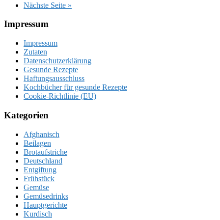
aufrufen
Nächste Seite
»
Footer
Impressum
Impressum
Zutaten
Datenschutzerklärung
Gesunde Rezepte
Haftungsausschluss
Kochbücher für gesunde Rezepte
Cookie-Richtlinie (EU)
Kategorien
Afghanisch
Beilagen
Brotaufstriche
Deutschland
Entgiftung
Frühstück
Gemüse
Gemüsedrinks
Hauptgerichte
Kurdisch