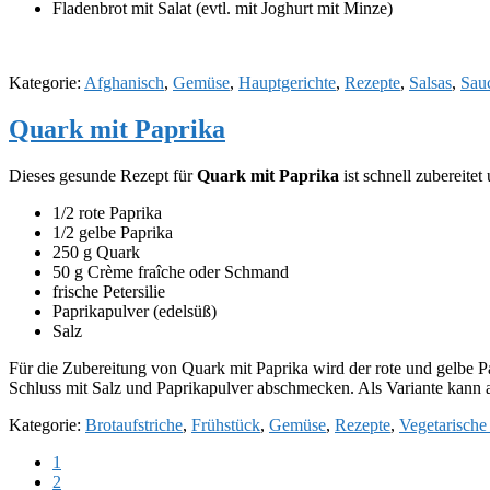
Fladenbrot mit Salat (evtl. mit Joghurt mit Minze)
Kategorie:
Afghanisch
,
Gemüse
,
Hauptgerichte
,
Rezepte
,
Salsas
,
Sau
Quark mit Paprika
Dieses gesunde Rezept für
Quark mit Paprika
ist schnell zubereitet
1/2 rote Paprika
1/2 gelbe Paprika
250 g Quark
50 g Crème fraîche oder Schmand
frische Petersilie
Paprikapulver (edelsüß)
Salz
Für die Zubereitung von Quark mit Paprika wird der rote und gelbe Pa
Schluss mit Salz und Paprikapulver abschmecken. Als Variante kan
Kategorie:
Brotaufstriche
,
Frühstück
,
Gemüse
,
Rezepte
,
Vegetarische
Seite
1
Seite
2