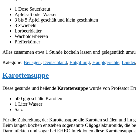
1 Dose Sauerkraut
Apfelsaft oder Wasser
3 bis 5 Äpfel geschält und klein geschnitten
3 Zwiebeln
Lorbeerblätter
Wacholderbeeren
Pfefferkörner
Alles zusammen etwa 1 Stunde köcheln lassen und gelegentlich umrü
Kategorie:
Beilagen
,
Deutschland
,
Entgiftung
,
Hauptgerichte
,
Länder
Karottensuppe
Diese gesunde und heilende
Karottensuppe
wurde von Professor Ern
500 g geschälte Karotten
1 Liter Wasser
Salz
Für die Zubereitung der Karottensuppe die Karotten schälen und im 
Beim langen kochen entstehen sogenannte Oligogalakturonide, die be
Darminfekten und sogar bei EHEC Infektionen diese Karottensuppe e