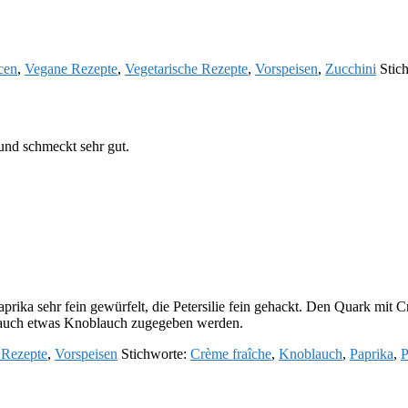
cen
,
Vegane Rezepte
,
Vegetarische Rezepte
,
Vorspeisen
,
Zucchini
Stic
 und schmeckt sehr gut.
prika sehr fein gewürfelt, die Petersilie fein gehackt. Den Quark mit 
n auch etwas Knoblauch zugegeben werden.
 Rezepte
,
Vorspeisen
Stichworte:
Crème fraîche
,
Knoblauch
,
Paprika
,
P