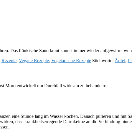
hren. Das fränkische Sauerkraut kannst immer wieder aufgewärmt werde
,
Rezepte
,
Vegane Rezepte
,
Vegetarische Rezepte
Stichworte:
Äpfel
,
Lo
st Moro entwickelt um Durchfall wirksam zu behandeln:
ganzen eine Stunde lang im Wasser kochen. Danach pürieren und mit S
wirken, dass krankheitserregende Darmkeime an die Verbindung bindet 
ssen.