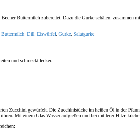
 Becher Buttermilch zubereitet. Dazu die Gurke schälen, zusammen mit 
:
Buttermilch
,
Dill
,
Eiswürfel
,
Gurke
,
Salatgurke
reiten und schmeckt lecker.
arten Zucchini gewürfelt. Die Zucchinistücke im heißen Öl in der Pfan
hren. Mit einem Glas Wasser aufgießen und bei mittlerer Hitze köcheln
reichen: