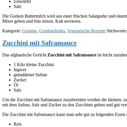
Eiswürfel
Salz
Die Gurken Buttermilch wird aus einer frischen Salatgurke und einem
Mixer geben und fein mixen. Kalt servieren.
Kategorie:
Gemüse
,
Gemüsedrinks
,
Vegetarische Rezepte
Stichworte
Zucchini mit Safransauce
Das afghanische Gericht
Zucchini mit Safransauce
ist leicht zuzube
1 Kilo kleine Zucchini
Ingwer
gemahlener Safran
Zucker
Öl
Salz
Um die Zucchini mit Safransauce zuzubereiten werden die kleinen, z
mit dem Safran, Salz und Zucker zu den Zucchinis geben und gut verrü
Die Zucchini mit Safransauce kann man sehr gut zu folgenden Essen 
Reis