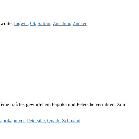
hworte:
Ingwer
,
Öl
,
Safran
,
Zucchini
,
Zucker
Crème fraîche, gewürfeltem Paprika und Petersilie verrühren. Zum
aprikapulver
,
Petersilie
,
Quark
,
Schmand