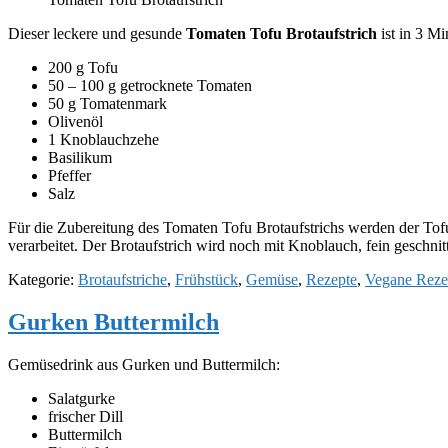
Dieser leckere und gesunde
Tomaten Tofu Brotaufstrich
ist in 3 Mi
200 g Tofu
50 – 100 g getrocknete Tomaten
50 g Tomatenmark
Olivenöl
1 Knoblauchzehe
Basilikum
Pfeffer
Salz
Für die Zubereitung des Tomaten Tofu Brotaufstrichs werden der Tof
verarbeitet. Der Brotaufstrich wird noch mit Knoblauch, fein geschn
Kategorie:
Brotaufstriche
,
Frühstück
,
Gemüse
,
Rezepte
,
Vegane Reze
Gurken Buttermilch
Gemüsedrink aus Gurken und Buttermilch:
Salatgurke
frischer Dill
Buttermilch