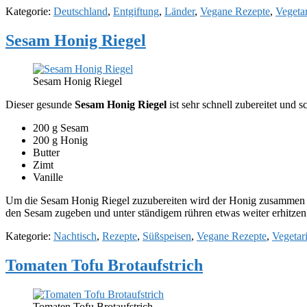
Kategorie:
Deutschland
,
Entgiftung
,
Länder
,
Vegane Rezepte
,
Vegeta
Sesam Honig Riegel
Sesam Honig Riegel
Dieser gesunde
Sesam Honig Riegel
ist sehr schnell zubereitet und 
200 g Sesam
200 g Honig
Butter
Zimt
Vanille
Um die Sesam Honig Riegel zuzubereiten wird der Honig zusammen mit 
den Sesam zugeben und unter ständigem rühren etwas weiter erhitzen
Kategorie:
Nachtisch
,
Rezepte
,
Süßspeisen
,
Vegane Rezepte
,
Vegetar
Tomaten Tofu Brotaufstrich
Tomaten Tofu Brotaufstrich