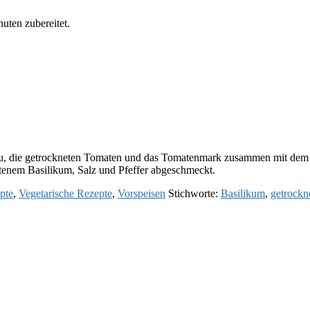
nuten zubereitet.
u, die getrockneten Tomaten und das Tomatenmark zusammen mit dem Ol
ittenem Basilikum, Salz und Pfeffer abgeschmeckt.
pte
,
Vegetarische Rezepte
,
Vorspeisen
Stichworte:
Basilikum
,
getrockn