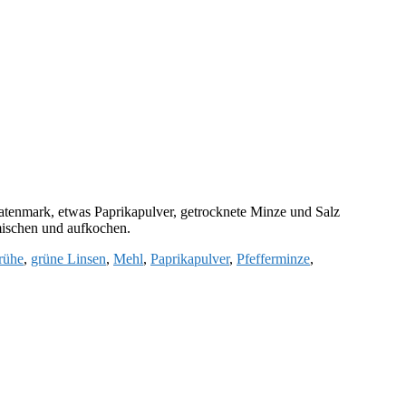
atenmark, etwas Paprikapulver, getrocknete Minze und Salz
mischen und aufkochen.
rühe
,
grüne Linsen
,
Mehl
,
Paprikapulver
,
Pfefferminze
,