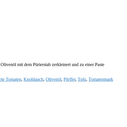
ivenöl mit dem Pürierstab zerkleinert und zu einer Paste
ete Tomaten
,
Knoblauch
,
Olivenöl
,
Pfeffer
,
Tofu
,
Tomatenmark