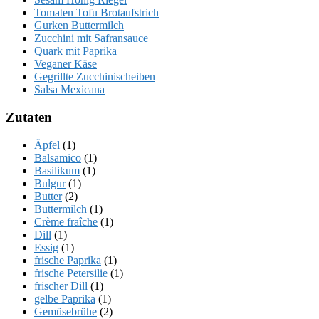
Tomaten Tofu Brotaufstrich
Gurken Buttermilch
Zucchini mit Safransauce
Quark mit Paprika
Veganer Käse
Gegrillte Zucchinischeiben
Salsa Mexicana
Zutaten
Äpfel
(1)
Balsamico
(1)
Basilikum
(1)
Bulgur
(1)
Butter
(2)
Buttermilch
(1)
Crème fraîche
(1)
Dill
(1)
Essig
(1)
frische Paprika
(1)
frische Petersilie
(1)
frischer Dill
(1)
gelbe Paprika
(1)
Gemüsebrühe
(2)