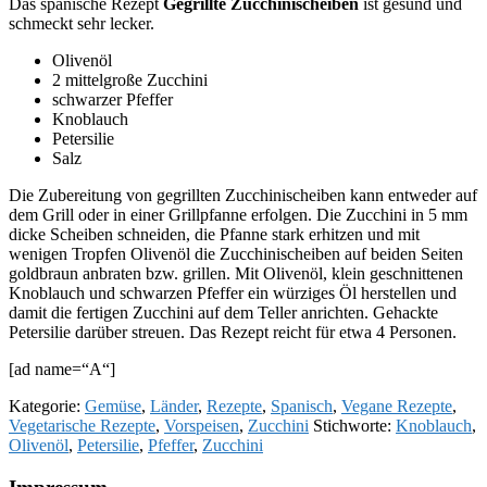
Das spanische Rezept
Gegrillte Zucchinischeiben
ist gesund und
schmeckt sehr lecker.
Olivenöl
2 mittelgroße Zucchini
schwarzer Pfeffer
Knoblauch
Petersilie
Salz
Die Zubereitung von gegrillten Zucchinischeiben kann entweder auf
dem Grill oder in einer Grillpfanne erfolgen. Die Zucchini in 5 mm
dicke Scheiben schneiden, die Pfanne stark erhitzen und mit
wenigen Tropfen Olivenöl die Zucchinischeiben auf beiden Seiten
goldbraun anbraten bzw. grillen. Mit Olivenöl, klein geschnittenen
Knoblauch und schwarzen Pfeffer ein würziges Öl herstellen und
damit die fertigen Zucchini auf dem Teller anrichten. Gehackte
Petersilie darüber streuen. Das Rezept reicht für etwa 4 Personen.
[ad name=“A“]
Kategorie:
Gemüse
,
Länder
,
Rezepte
,
Spanisch
,
Vegane Rezepte
,
Vegetarische Rezepte
,
Vorspeisen
,
Zucchini
Stichworte:
Knoblauch
,
Olivenöl
,
Petersilie
,
Pfeffer
,
Zucchini