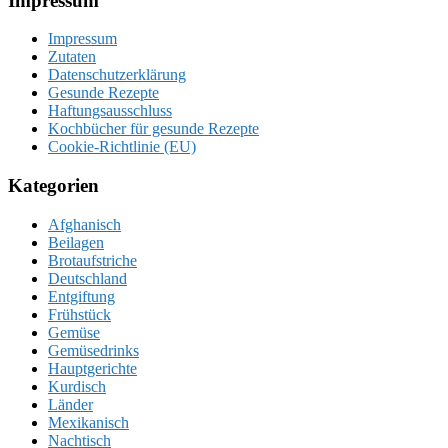
Footer
Impressum
Impressum
Zutaten
Datenschutzerklärung
Gesunde Rezepte
Haftungsausschluss
Kochbücher für gesunde Rezepte
Cookie-Richtlinie (EU)
Kategorien
Afghanisch
Beilagen
Brotaufstriche
Deutschland
Entgiftung
Frühstück
Gemüse
Gemüsedrinks
Hauptgerichte
Kurdisch
Länder
Mexikanisch
Nachtisch