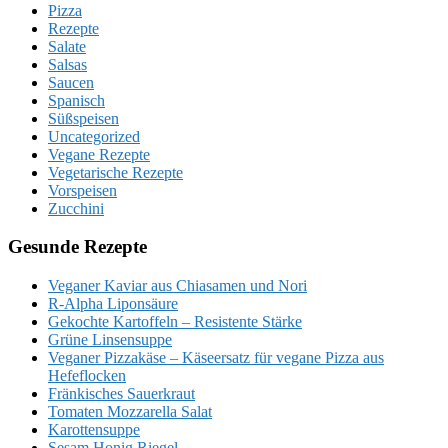
Pizza
Rezepte
Salate
Salsas
Saucen
Spanisch
Süßspeisen
Uncategorized
Vegane Rezepte
Vegetarische Rezepte
Vorspeisen
Zucchini
Gesunde Rezepte
Veganer Kaviar aus Chiasamen und Nori
R-Alpha Liponsäure
Gekochte Kartoffeln – Resistente Stärke
Grüne Linsensuppe
Veganer Pizzakäse – Käseersatz für vegane Pizza aus
Hefeflocken
Fränkisches Sauerkraut
Tomaten Mozzarella Salat
Karottensuppe
Sesam Honig Riegel