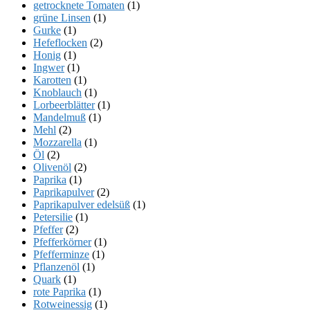
getrocknete Tomaten
(1)
grüne Linsen
(1)
Gurke
(1)
Hefeflocken
(2)
Honig
(1)
Ingwer
(1)
Karotten
(1)
Knoblauch
(1)
Lorbeerblätter
(1)
Mandelmuß
(1)
Mehl
(2)
Mozzarella
(1)
Öl
(2)
Olivenöl
(2)
Paprika
(1)
Paprikapulver
(2)
Paprikapulver edelsüß
(1)
Petersilie
(1)
Pfeffer
(2)
Pfefferkörner
(1)
Pfefferminze
(1)
Pflanzenöl
(1)
Quark
(1)
rote Paprika
(1)
Rotweinessig
(1)