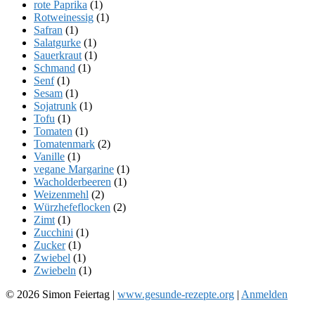
rote Paprika
(1)
Rotweinessig
(1)
Safran
(1)
Salatgurke
(1)
Sauerkraut
(1)
Schmand
(1)
Senf
(1)
Sesam
(1)
Sojatrunk
(1)
Tofu
(1)
Tomaten
(1)
Tomatenmark
(2)
Vanille
(1)
vegane Margarine
(1)
Wacholderbeeren
(1)
Weizenmehl
(2)
Würzhefeflocken
(2)
Zimt
(1)
Zucchini
(1)
Zucker
(1)
Zwiebel
(1)
Zwiebeln
(1)
© 2026 Simon Feiertag |
www.gesunde-rezepte.org
|
Anmelden