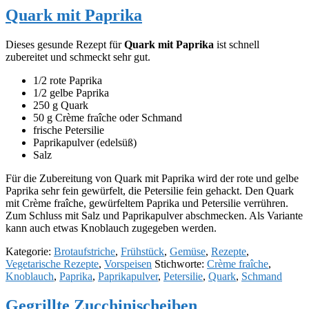
Quark mit Paprika
Dieses gesunde Rezept für
Quark mit Paprika
ist schnell
zubereitet und schmeckt sehr gut.
1/2 rote Paprika
1/2 gelbe Paprika
250 g Quark
50 g Crème fraîche oder Schmand
frische Petersilie
Paprikapulver (edelsüß)
Salz
Für die Zubereitung von Quark mit Paprika wird der rote und gelbe
Paprika sehr fein gewürfelt, die Petersilie fein gehackt. Den Quark
mit Crème fraîche, gewürfeltem Paprika und Petersilie verrühren.
Zum Schluss mit Salz und Paprikapulver abschmecken. Als Variante
kann auch etwas Knoblauch zugegeben werden.
Kategorie:
Brotaufstriche
,
Frühstück
,
Gemüse
,
Rezepte
,
Vegetarische Rezepte
,
Vorspeisen
Stichworte:
Crème fraîche
,
Knoblauch
,
Paprika
,
Paprikapulver
,
Petersilie
,
Quark
,
Schmand
Gegrillte Zucchinischeiben