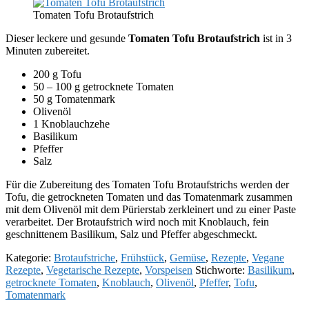
Tomaten Tofu Brotaufstrich
Dieser leckere und gesunde
Tomaten Tofu Brotaufstrich
ist in 3
Minuten zubereitet.
200 g Tofu
50 – 100 g getrocknete Tomaten
50 g Tomatenmark
Olivenöl
1 Knoblauchzehe
Basilikum
Pfeffer
Salz
Für die Zubereitung des Tomaten Tofu Brotaufstrichs werden der
Tofu, die getrockneten Tomaten und das Tomatenmark zusammen
mit dem Olivenöl mit dem Pürierstab zerkleinert und zu einer Paste
verarbeitet. Der Brotaufstrich wird noch mit Knoblauch, fein
geschnittenem Basilikum, Salz und Pfeffer abgeschmeckt.
Kategorie:
Brotaufstriche
,
Frühstück
,
Gemüse
,
Rezepte
,
Vegane
Rezepte
,
Vegetarische Rezepte
,
Vorspeisen
Stichworte:
Basilikum
,
getrocknete Tomaten
,
Knoblauch
,
Olivenöl
,
Pfeffer
,
Tofu
,
Tomatenmark