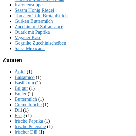
Karottensuppe
Sesam Honig Riegel
Tomaten Tofu Brotaufstrich
Gurken Buttermilch
Zucchini mit Safransauce
Quark mit Paprika
Veganer Käse
Gegrillte Zucchinischeiben
Salsa Mexicana
Zutaten
Äpfel
(1)
Balsamico
(1)
Basilikum
(1)
Bulgur
(1)
Butter
(2)
Buttermilch
(1)
Crème fraîche
(1)
Dill
(1)
Essig
(1)
frische Paprika
(1)
frische Petersilie
(1)
frischer Dill
(1)