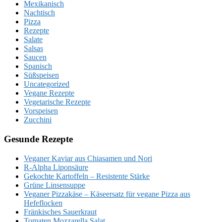
Mexikanisch
Nachtisch
Pizza
Rezepte
Salate
Salsas
Saucen
Spanisch
Süßspeisen
Uncategorized
Vegane Rezepte
Vegetarische Rezepte
Vorspeisen
Zucchini
Gesunde Rezepte
Veganer Kaviar aus Chiasamen und Nori
R-Alpha Liponsäure
Gekochte Kartoffeln – Resistente Stärke
Grüne Linsensuppe
Veganer Pizzakäse – Käseersatz für vegane Pizza aus
Hefeflocken
Fränkisches Sauerkraut
Tomaten Mozzarella Salat