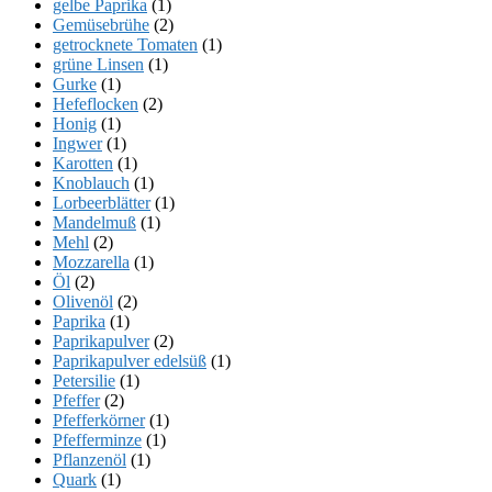
gelbe Paprika
(1)
Gemüsebrühe
(2)
getrocknete Tomaten
(1)
grüne Linsen
(1)
Gurke
(1)
Hefeflocken
(2)
Honig
(1)
Ingwer
(1)
Karotten
(1)
Knoblauch
(1)
Lorbeerblätter
(1)
Mandelmuß
(1)
Mehl
(2)
Mozzarella
(1)
Öl
(2)
Olivenöl
(2)
Paprika
(1)
Paprikapulver
(2)
Paprikapulver edelsüß
(1)
Petersilie
(1)
Pfeffer
(2)
Pfefferkörner
(1)
Pfefferminze
(1)
Pflanzenöl
(1)
Quark
(1)