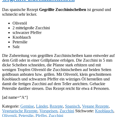
Das spanische Rezept
Gegrillte Zucchinischeiben
ist gesund und
schmeckt sehr lecker.
Olivenöl
2 mittelgroße Zucchini
schwarzer Pfeffer
Knoblauch
Petersilie
Salz
Die Zubereitung von gegrillten Zucchinischeiben kann entweder auf
dem Grill oder in einer Grillpfanne erfolgen. Die Zucchini in 5 mm
dicke Scheiben schneiden, die Pfanne stark erhitzen und mit
wenigen Tropfen Olivenöl die Zucchinischeiben auf beiden Seiten
goldbraun anbraten bzw. grillen. Mit Olivenöl, klein geschnittenen
Knoblauch und schwarzen Pfeffer ein würziges Öl herstellen und
damit die fertigen Zucchini auf dem Teller anrichten. Gehackte
Petersilie darüber streuen. Das Rezept reicht für etwa 4 Personen.
[ad name=“A“]
Kategorie:
Gemüse
,
Länder
,
Rezepte
,
Spanisch
,
Vegane Rezepte
,
Vegetarische Rezepte
,
Vorspeisen
,
Zucchini
Stichworte:
Knoblauch
,
Olivenöl
,
Petersilie
,
Pfeffer
,
Zucchini