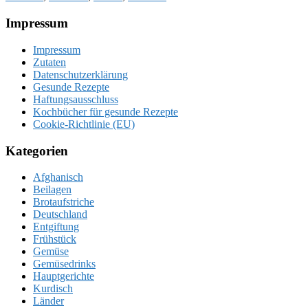
Footer
Impressum
Impressum
Zutaten
Datenschutzerklärung
Gesunde Rezepte
Haftungsausschluss
Kochbücher für gesunde Rezepte
Cookie-Richtlinie (EU)
Kategorien
Afghanisch
Beilagen
Brotaufstriche
Deutschland
Entgiftung
Frühstück
Gemüse
Gemüsedrinks
Hauptgerichte
Kurdisch
Länder