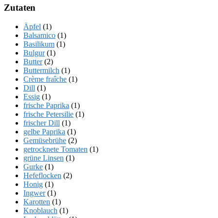
Zutaten
Äpfel
(1)
Balsamico
(1)
Basilikum
(1)
Bulgur
(1)
Butter
(2)
Buttermilch
(1)
Crème fraîche
(1)
Dill
(1)
Essig
(1)
frische Paprika
(1)
frische Petersilie
(1)
frischer Dill
(1)
gelbe Paprika
(1)
Gemüsebrühe
(2)
getrocknete Tomaten
(1)
grüne Linsen
(1)
Gurke
(1)
Hefeflocken
(2)
Honig
(1)
Ingwer
(1)
Karotten
(1)
Knoblauch
(1)