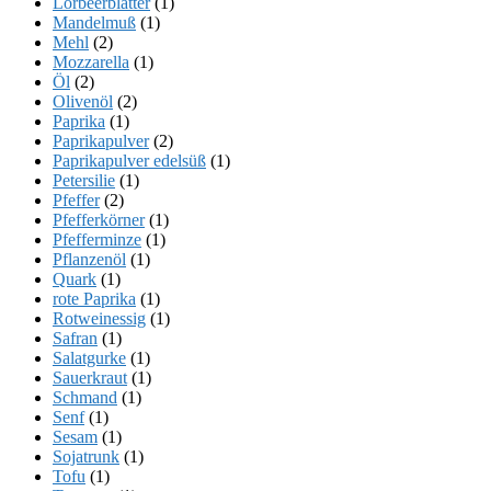
Lorbeerblätter
(1)
Mandelmuß
(1)
Mehl
(2)
Mozzarella
(1)
Öl
(2)
Olivenöl
(2)
Paprika
(1)
Paprikapulver
(2)
Paprikapulver edelsüß
(1)
Petersilie
(1)
Pfeffer
(2)
Pfefferkörner
(1)
Pfefferminze
(1)
Pflanzenöl
(1)
Quark
(1)
rote Paprika
(1)
Rotweinessig
(1)
Safran
(1)
Salatgurke
(1)
Sauerkraut
(1)
Schmand
(1)
Senf
(1)
Sesam
(1)
Sojatrunk
(1)
Tofu
(1)