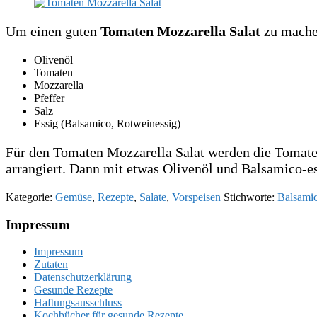
Um einen guten
Tomaten Mozzarella Salat
zu machen
Olivenöl
Tomaten
Mozzarella
Pfeffer
Salz
Essig (Balsamico, Rotweinessig)
Für den Tomaten Mozzarella Salat werden die Tomaten
arrangiert. Dann mit etwas Olivenöl und Balsamico-e
Kategorie:
Gemüse
,
Rezepte
,
Salate
,
Vorspeisen
Stichworte:
Balsamic
Footer
Impressum
Impressum
Zutaten
Datenschutzerklärung
Gesunde Rezepte
Haftungsausschluss
Kochbücher für gesunde Rezepte