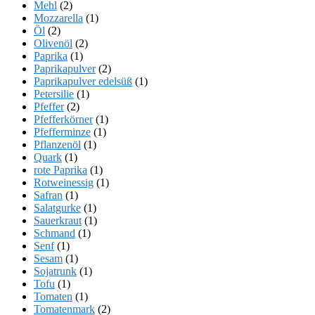
Mehl
(2)
Mozzarella
(1)
Öl
(2)
Olivenöl
(2)
Paprika
(1)
Paprikapulver
(2)
Paprikapulver edelsüß
(1)
Petersilie
(1)
Pfeffer
(2)
Pfefferkörner
(1)
Pfefferminze
(1)
Pflanzenöl
(1)
Quark
(1)
rote Paprika
(1)
Rotweinessig
(1)
Safran
(1)
Salatgurke
(1)
Sauerkraut
(1)
Schmand
(1)
Senf
(1)
Sesam
(1)
Sojatrunk
(1)
Tofu
(1)
Tomaten
(1)
Tomatenmark
(2)