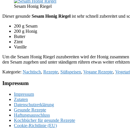
Sesam Honig Riegel
Dieser gesunde
Sesam Honig Riegel
ist sehr schnell zubereitet und 
200 g Sesam
200 g Honig
Butter
Zimt
Vanille
Um die Sesam Honig Riegel zuzubereiten wird der Honig zusammen mit 
den Sesam zugeben und unter ständigem rühren etwas weiter erhitzen
Kategorie:
Nachtisch
,
Rezepte
,
Süßspeisen
,
Vegane Rezepte
,
Vegetar
Footer
Impressum
Impressum
Zutaten
Datenschutzerklärung
Gesunde Rezepte
Haftungsausschluss
Kochbücher für gesunde Rezepte
Cookie-Richtlinie (EU)