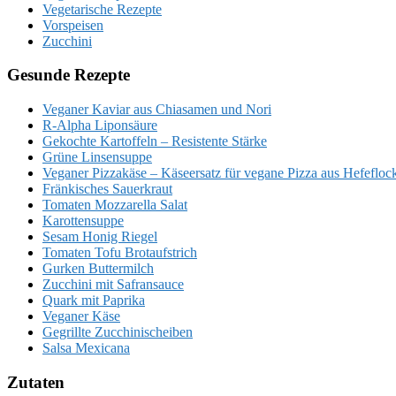
Vegetarische Rezepte
Vorspeisen
Zucchini
Gesunde Rezepte
Veganer Kaviar aus Chiasamen und Nori
R-Alpha Liponsäure
Gekochte Kartoffeln – Resistente Stärke
Grüne Linsensuppe
Veganer Pizzakäse – Käseersatz für vegane Pizza aus Hefefloc
Fränkisches Sauerkraut
Tomaten Mozzarella Salat
Karottensuppe
Sesam Honig Riegel
Tomaten Tofu Brotaufstrich
Gurken Buttermilch
Zucchini mit Safransauce
Quark mit Paprika
Veganer Käse
Gegrillte Zucchinischeiben
Salsa Mexicana
Zutaten