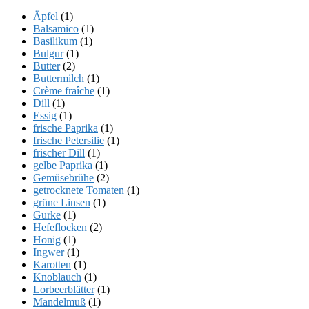
Äpfel
(1)
Balsamico
(1)
Basilikum
(1)
Bulgur
(1)
Butter
(2)
Buttermilch
(1)
Crème fraîche
(1)
Dill
(1)
Essig
(1)
frische Paprika
(1)
frische Petersilie
(1)
frischer Dill
(1)
gelbe Paprika
(1)
Gemüsebrühe
(2)
getrocknete Tomaten
(1)
grüne Linsen
(1)
Gurke
(1)
Hefeflocken
(2)
Honig
(1)
Ingwer
(1)
Karotten
(1)
Knoblauch
(1)
Lorbeerblätter
(1)
Mandelmuß
(1)